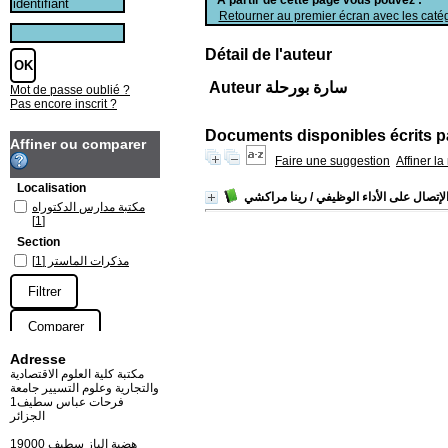
Retourner au premier écran avec les catég
Détail de l'auteur
Auteur سارة بورحلة
Mot de passe oublié ?
Pas encore inscrit ?
Documents disponibles écrits pa
Affiner ou comparer
Faire une suggestion
Affiner l
Localisation
لإتصال على الأداء الوظيفي
/ رينا مراكشي
مكتبة مدارس الدكتوراه
[1]
Section
مذكرات الماستر
[1]
Adresse
مكتبة كلية العلوم الاقتصادية
والتجارية وعلوم التسيير جامعة
فرحات عباس سطيف1
الجزائر
19000 هضبة الباز سطيف