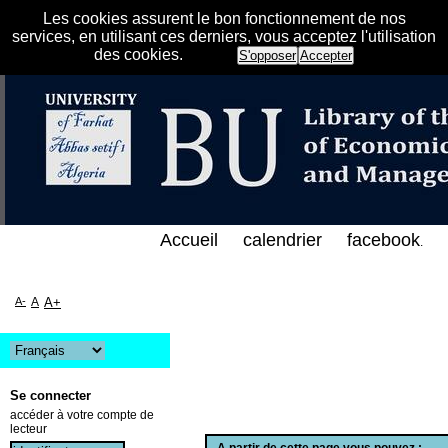
Les cookies assurent le bon fonctionnement de nos
services, en utilisant ces derniers, vous acceptez l'utilisation
des cookies.
S'opposer
Accepter
الفهرس الإلكتروني على الخط المباشر لمكتبة كلية العل
Accueil
calendrier
facebook
.
A-
A
A+
Se connecter
accéder à votre compte de
lecteur
A partir de cette page vous pouvez :