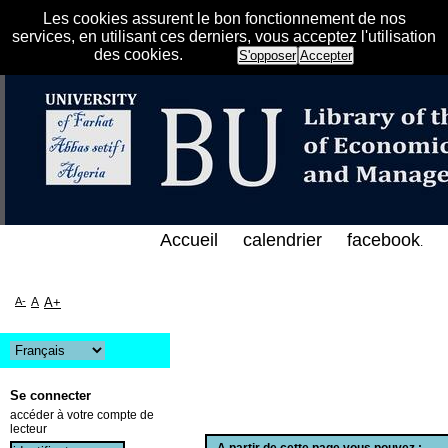
Les cookies assurent le bon fonctionnement de nos
services, en utilisant ces derniers, vous acceptez l'utilisation
des cookies.
S'opposer
Accepter
الفهرس الإلكتروني على الخط المباشر لمكتبة كلية العل
Accueil
calendrier
facebook
.
A-
A
A+
Se connecter
accéder à votre compte de
lecteur
A partir de cette page vous pouvez :