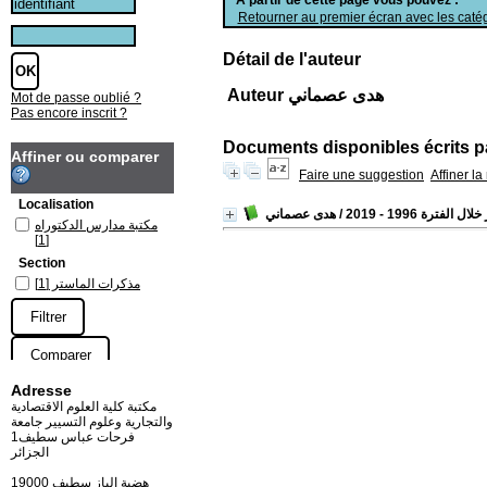
Retourner au premier écran avec les catég
Détail de l'auteur
Auteur هدى عصماني
Mot de passe oublié ?
Pas encore inscrit ?
Documents disponibles écrits pa
Affiner ou comparer
Faire une suggestion
Affiner l
Localisation
ترة 1996 - 2019
/ هدى عصماني
مكتبة مدارس الدكتوراه
[1]
Section
مذكرات الماستر
[1]
Adresse
مكتبة كلية العلوم الاقتصادية
والتجارية وعلوم التسيير جامعة
فرحات عباس سطيف1
الجزائر
19000 هضبة الباز سطيف