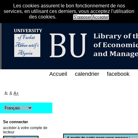
Les cookies assurent le bon fonctionnement de nos
services, en utilisant ces derniers, vous acceptez l'utilisation
des cookies.
S'opposer
Accepter
لفهرس الإلكتروني على الخط المباشر لمكتبة كلية العلو
Accueil
calendrier
facebook
.
A-
A
A+
Se connecter
accéder à votre compte de
lecteur
A partir de cette page vous pouvez :