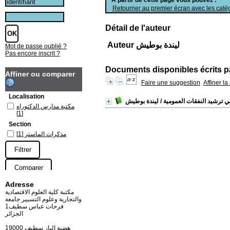
Retourner au premier écran avec les catég
Détail de l'auteur
Auteur ليندة بوطيش
Mot de passe oublié ?
Pas encore inscrit ?
Documents disponibles écrits pa
Affiner ou comparer
Faire une suggestion
Affiner l
Localisation
في ترشيد النفقات العمومية
/ ليندة بوطيش
مكتبة مدارس الدكتوراه
[1]
Section
مذكرات الماستر
[1]
Adresse
مكتبة كلية العلوم الاقتصادية
والتجارية وعلوم التسيير جامعة
فرحات عباس سطيف1
الجزائر
19000 هضبة الباز سطيف