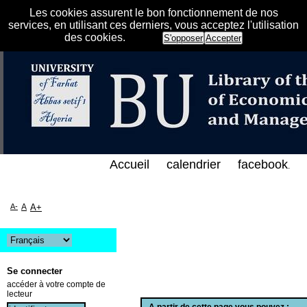
Les cookies assurent le bon fonctionnement de nos
services, en utilisant ces derniers, vous acceptez l'utilisation
des cookies.
S'opposer
Accepter
 الفهرس الإلكتروني على الخط المباشر لمكتبة كلية الع
Accueil
calendrier
facebook
.
A-
A
A+
Se connecter
accéder à votre compte de
lecteur
A partir de cette page vous pouvez :