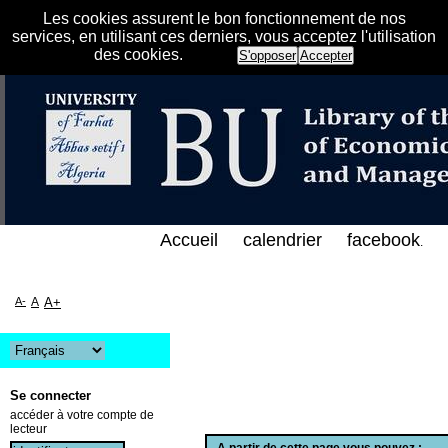
Les cookies assurent le bon fonctionnement de nos
services, en utilisant ces derniers, vous acceptez l'utilisation
des cookies.
S'opposer
Accepter
الفهرس الإلكتروني على الخط المباشر لمكتبة كلية العل
Accueil
calendrier
facebook
.
A-
A
A+
Se connecter
accéder à votre compte de
lecteur
A partir de cette page vous pouvez :