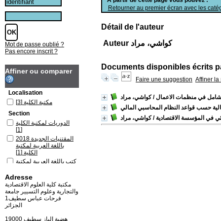
Retourner au premier écran avec les catég
Détail de l'auteur
Auteur كواشي، مراد
Mot de passe oublié ?
Pas encore inscrit ?
Documents disponibles écrits pa
Affiner ou comparer
Faire une suggestion
Affiner l
Localisation
الشامل في منظمات الاعمال
/ كواشي، مراد
مكتبة الكلية
[3]
Section
بيئي في المؤسسة الاقتصادية
/ كواشي، مراد
الدوريات لمكتبة الكلية
[1]
المقتنيات الجديدة 2018
باللغة العربية لمكتبة
الكلية
[1]
كتب باللغة العربية لمكتبة
الكلية
[1]
Adresse
مكتبة كلية العلوم الاقتصادية
والتجارية وعلوم التسيير جامعة
فرحات عباس سطيف1
الجزائر
19000 هضبة الباز سطيف