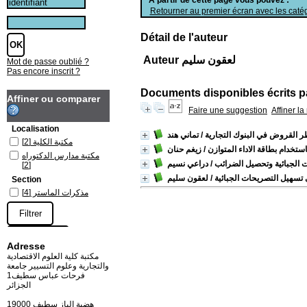
Retourner au premier écran avec les catég
Détail de l'auteur
Auteur لعقون سليم
Mot de passe oublié ?
Pas encore inscrit ?
Documents disponibles écrits pa
Affiner ou comparer
Faire une suggestion
Affiner l
Localisation
طر القروض في البنوك التجارية
/ تماني هند
مكتبة الكلية
[2]
استخدام بطاقة الاداء المتوازن
/ زيغم حنان
مكتبة مدارس الدكتوراه
ت الجبائية وتحصيل الضرائب
/ دراعي نسيم
[2]
ي تسهيل التصريحات الجبائية
/ لعقون سليم
Section
مذكرات الماستر
[4]
Adresse
مكتبة كلية العلوم الاقتصادية
والتجارية وعلوم التسيير جامعة
فرحات عباس سطيف1
الجزائر
19000 هضبة الباز سطيف