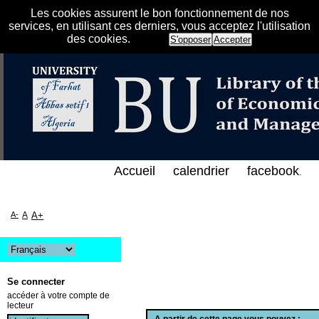
Les cookies assurent le bon fonctionnement de nos
services, en utilisant ces derniers, vous acceptez l'utilisation
des cookies.
S'opposer
Accepter
الفهرس الإلكتروني على الخط المباشر لمكتبة كلية العل
Accueil
calendrier
facebook
.
A-
A
A+
Se connecter
accéder à votre compte de
lecteur
A partir de cette page vous pouvez :