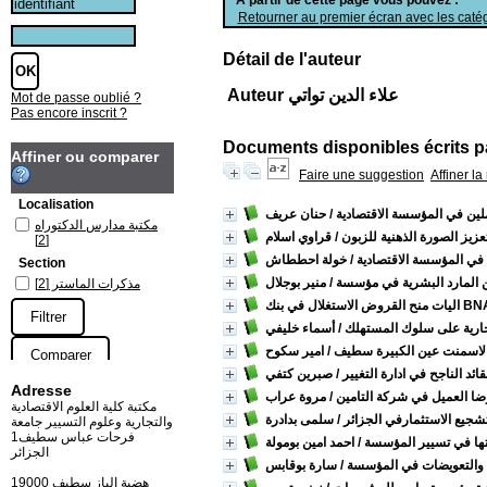
Retourner au premier écran avec les catég
Détail de l'auteur
Auteur علاء الدين تواتي
Mot de passe oublié ?
Pas encore inscrit ?
Documents disponibles écrits pa
Affiner ou comparer
Faire une suggestion
Affiner l
Localisation
املين في المؤسسة الاقتصادية
/ حنان عريف
مكتبة مدارس الدكتوراه
تعزيز الصورة الذهنية للزبون
/ قراوي اسلام
[2]
ة في المؤسسة الاقتصادية
/ خولة احططاش
Section
 المارد البشرية في مؤسسة
/ منير بوجلال
مذكرات الماستر
[2]
نح القروض الاستغلال في بنك BNA
لتجارية على سلوك المستهلك
/ أسماء خليفي
لاسمنت عين الكبيرة سطيف
/ امير سكوح
ئد الناجح في ادارة التغيير
/ صبرين كتفي
Adresse
ضا العميل في شركة التامين
/ مروة عراب
مكتبة كلية العلوم الاقتصادية
تشجيع الاستثمارفي الجزائر
/ سلمى بدادرة
والتجارية وعلوم التسيير جامعة
فرحات عباس سطيف1
يتها في تسيير المؤسسة
/ احمد امين بومولة
الجزائر
والتعويضات في المؤسسة
/ سارة بوقابس
19000 هضبة الباز سطيف