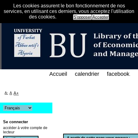
Les cookies assurent le bon fonctionnement de nos
services, en utilisant ces derniers, vous acceptez l'utilisation
des cookies.
S'opposer
Accepter
لفهرس الإلكتروني على الخط المباشر لمكتبة كلية العلو
Accueil
calendrier
facebook
.
A-
A
A+
Se connecter
accéder à votre compte de
lecteur
A partir de cette page vous pouvez :