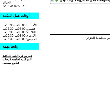
ادية مؤسسة مامي للمشروبات
/ زينب تومي
الجزائر
+213 36 62 01 51
أوقات عمل المكتبة
الأحــــد: 08:00سا-15:30سا
الأثنيــن: 08:00سا-15:30سا
الثلاثـاء: 08:00سا-15:30سا
الأربعاء: 08:00سا-15:30سا
الخميس: 08:00سا-15:30سا
روابط مهمة:
فهرس في الخط للمكتبة
المركزية لجامعة فرحات
عباس سطيف