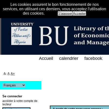
Les cookies assurent le bon fonctionnement de nos
services, en utilisant ces derniers, vous acceptez l'utilisation
des cookies.
S'opposer
Accepter
الفهرس الإلكتروني على الخط المباشر لمكتبة كلية العلو
Accueil
calendrier
facebook
.
A-
A
A+
Se connecter
accéder à votre compte de
lecteur
A partir de cette page vous pouvez :