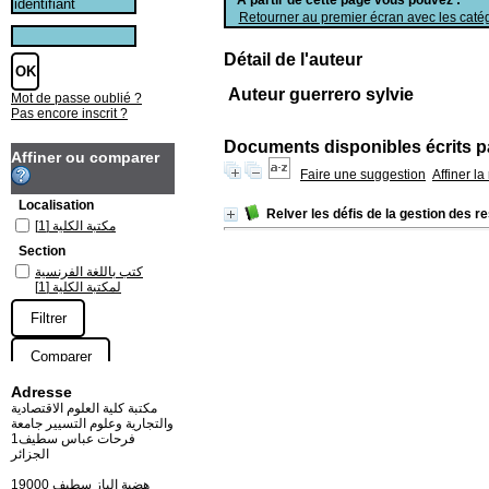
Retourner au premier écran avec les catég
Détail de l'auteur
Auteur guerrero sylvie
Mot de passe oublié ?
Pas encore inscrit ?
Documents disponibles écrits pa
Affiner ou comparer
Faire une suggestion
Affiner l
Localisation
Relver les défis de la gestion des
[1]
مكتبة الكلية
Section
كتب باللغة الفرنسية
[1]
لمكتبة الكلية
Adresse
مكتبة كلية العلوم الاقتصادية
والتجارية وعلوم التسيير جامعة
فرحات عباس سطيف1
الجزائر
19000 هضبة الباز سطيف