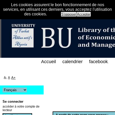
Les cookies assurent le bon fonctionnement de nos
services, en utilisant ces derniers, vous acceptez l'utilisation
des cookies.
S'opposer
Accepter
الفهرس الإلكتروني على الخط المباشر لمكتبة كلية العل
Accueil
calendrier
facebook
.
A-
A
A+
Se connecter
accéder à votre compte de
lecteur
A partir de cette page vous pouvez :