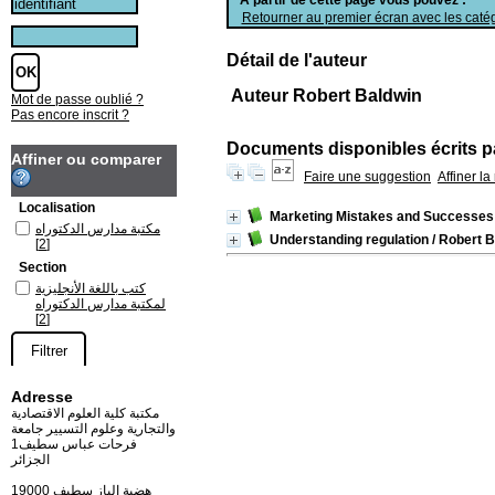
Retourner au premier écran avec les catég
Détail de l'auteur
Auteur Robert Baldwin
Mot de passe oublié ?
Pas encore inscrit ?
Documents disponibles écrits pa
Affiner ou comparer
Faire une suggestion
Affiner l
Localisation
Marketing Mistakes and Successes
مكتبة مدارس الدكتوراه
Understanding regulation
/ Robert B
[2]
Section
كتب باللغة الأنجليزية
لمكتبة مدارس الدكتوراه
[2]
Adresse
مكتبة كلية العلوم الاقتصادية
والتجارية وعلوم التسيير جامعة
فرحات عباس سطيف1
الجزائر
19000 هضبة الباز سطيف