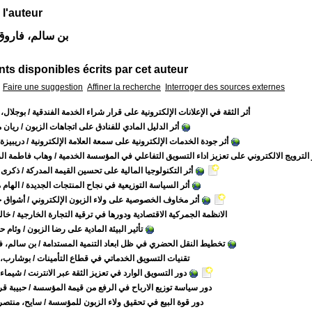
 l'auteur
Auteur بن سالم، فارو
s disponibles écrits par cet auteur
Faire une suggestion
Affiner la recherche
Interroger des sources externes
أثر الثقة في الإعلانات الإلكترونية على قرار شراء الخدمة الفندقية
/ بوجلال،
أثر الدليل المادي للفنادق على اتجاهات الزبون
/ ريان 
أثر جودة الخدمات الإلكترونية على سمعة العلامة الإلكترونية
/ دريبيزة
 الترويج الالكتروني على تعزيز اداء التسويق التفاعلي في المؤسسة الخدمية
/ وهاب فاطمة الز
أثر التكنولوجيا المالية على تحسين القيمة المدركة
/ ذكرى 
أثر السياسة التوزيعية في نجاح المنتجات الجديدة
/ الهام
أثر مخاوف الخصوصية على ولاء الزبون الإلكتروني
/ أشواق خ
الانظمة الجمركية الاقتصادية ودورها في ترقية التجارة الخارجية
/ خالد
تأثير البيئة المادية على رضا الزبون
/ وئام ح
تخطيط النقل الحضري في ظل ابعاد التنمية المستدامة
/ بن سالم، ف
تقنيات التسويق الخدماتي في قطاع التأمينات
/ بوشارب، 
دور التسويق الوارد في تعزيز الثقة عبر الانترنت
/ شيماء 
دور سياسة توزيع الارباح في الرفع من قيمة المؤسسة
/ حبيبة ق
دور قوة البيع في تحقيق ولاء الزبون للمؤسسة
/ سايح، منتصر 