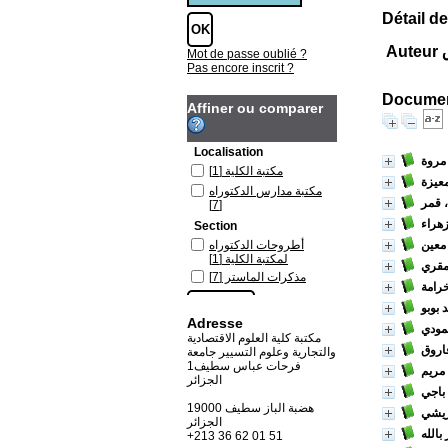
Détail de
ق
Mot de passe oublié ?
Pas encore inscrit ?
Document
Affiner ou comparer
Localisation
 مروة
مكتبة الكلية
[1]
معيزة
مكتبة مدارس الدكتوراه
، قمر
[7]
هراء
Section
معين
أطروحات الدكتوراه
لمكتبة الكلية
[1]
 مقري
مذكرات الماستر
[7]
رامة
 بوبو
Adresse
مودي
مكتبة كلية العلوم الاقتصادية
اروق
والتجارية وعلوم التسيير جامعة
فرحات عباس سطيف1
مريم
الجزائر
باجي
19000 هضبة الباز سطيف
ريشي
الجزائر
بالله
+213 36 62 01 51