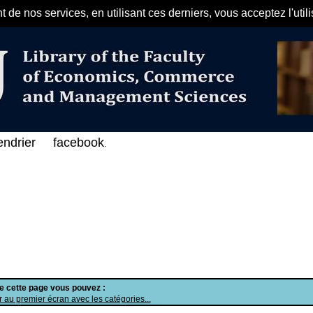
de nos services, en utilisant ces derniers, vous acceptez l'util
مرحبا بكم في الفهرس الإلكتروني ع
endrier
facebook
.
de cette page vous pouvez :
 au premier écran avec les catégories...