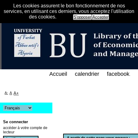
Les cookies assurent le bon fonctionnement de nos
services, en utilisant ces derniers, vous acceptez l'utilisation
des cookies.
S'opposer
Accepter
تصادية و التجارية و علوم التسيير بجامعة فرحات عباس 
Accueil
calendrier
facebook
.
A-
A
A+
Se connecter
accéder à votre compte de
lecteur
A partir de cette page vous pouvez :