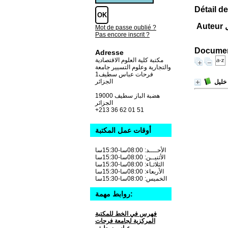
Détail de
ل
Mot de passe oublié ?
Pas encore inscrit ?
Document
Adresse
مكتبة كلية العلوم الاقتصادية
والتجارية وعلوم التسيير جامعة
فرحات عباس سطيف1
الجزائر
خليل
19000 هضبة الباز سطيف
الجزائر
+213 36 62 01 51
أوقات عمل المكتبة
الأحــــد: 08:00سا-15:30سا
الأثنيــن: 08:00سا-15:30سا
الثلاثـاء: 08:00سا-15:30سا
الأربعاء: 08:00سا-15:30سا
الخميس: 08:00سا-15:30سا
روابط مهمة:
فهرس في الخط للمكتبة
المركزية لجامعة فرحات