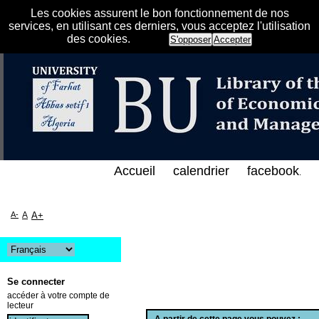
Les cookies assurent le bon fonctionnement de nos
services, en utilisant ces derniers, vous acceptez l'utilisation
des cookies.
S'opposer
Accepter
لفهرس الإلكتروني على الخط المباشر لمكتبة كلية العلو
Accueil
calendrier
facebook
.
A-
A
A+
Se connecter
accéder à votre compte de
lecteur
A partir de cette page vous pouvez :