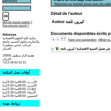
Retourner au premier écran avec les catég
Détail de l'auteur
Auteur كيرور، ثلجة
Mot de passe oublié ?
Pas encore inscrit ?
Documents disponibles écrits pa
Adresse
مكتبة كلية العلوم الاقتصادية
Faire une suggestion
Affiner l
والتجارية وعلوم التسيير جامعة
فرحات عباس سطيف1
الجزائر
 في تفعيل التنمية الاقتصادية
/ كيرور، ثلجة
19000 هضبة الباز سطيف
الجزائر
+213 36 62 01 51
أوقات عمل المكتبة
الأحــــد: 08:00سا-15:30سا
الأثنيــن: 08:00سا-15:30سا
الثلاثـاء: 08:00سا-15:30سا
الأربعاء: 08:00سا-15:30سا
الخميس: 08:00سا-15:30سا
روابط مهمة: