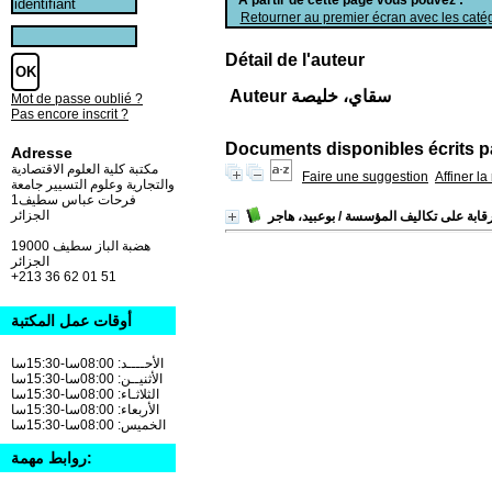
Retourner au premier écran avec les catég
Détail de l'auteur
Auteur سقاي، خليصة
Mot de passe oublié ?
Pas encore inscrit ?
Documents disponibles écrits pa
Adresse
مكتبة كلية العلوم الاقتصادية
Faire une suggestion
Affiner l
والتجارية وعلوم التسيير جامعة
فرحات عباس سطيف1
الجزائر
رقابة على تكاليف المؤسسة
/ بوعبيد، هاجر
19000 هضبة الباز سطيف
الجزائر
+213 36 62 01 51
أوقات عمل المكتبة
الأحــــد: 08:00سا-15:30سا
الأثنيــن: 08:00سا-15:30سا
الثلاثـاء: 08:00سا-15:30سا
الأربعاء: 08:00سا-15:30سا
الخميس: 08:00سا-15:30سا
روابط مهمة: