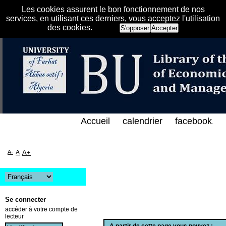
Les cookies assurent le bon fonctionnement de nos
services, en utilisant ces derniers, vous acceptez l'utilisation
des cookies.
S'opposer
Accepter
لفهرس الإلكتروني على الخط المباشر لمكتبة كلية العلو
Accueil
calendrier
facebook
.
A-
A
A+
Se connecter
accéder à votre compte de
lecteur
A partir de cette page vous pouvez :