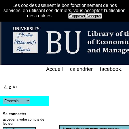
Les cookies assurent le bon fonctionnement de nos
services, en utilisant ces derniers, vous acceptez l'utilisation
des cookies.
S'opposer
Accepter
الفهرس الإلكتروني على الخط المباشر لمكتبة كلية العل
Accueil
calendrier
facebook
.
A-
A
A+
Se connecter
accéder à votre compte de
lecteur
A partir de cette page vous pouvez :