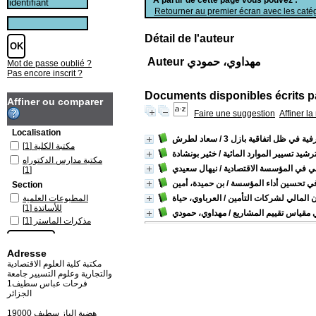
Retourner au premier écran avec les catég
Détail de l'auteur
Auteur مهداوي، حمودي
Mot de passe oublié ?
Pas encore inscrit ?
Documents disponibles écrits pa
Affiner ou comparer
Faire une suggestion
Affiner l
Localisation
فية في ظل اتفاقية بازل 3
/ سعاد لطرش
مكتبة الكلية
[1]
شيد تسيير الموارد المائية
/ خثير بونشادة
مكتبة مدارس الدكتوراه
لي في المؤسسة الاقتصادية
/ نيهال سعيدي
[1]
في تحسين أداء المؤسسة
/ بن حميدة، أمين
Section
ن المالي لشركات التأمين
/ العرباوي، حياة
المطبوعات العلمية
للأساتذة
[1]
مقياس تقييم المشاريع
/ مهداوي، حمودي
مذكرات الماستر
[1]
Adresse
مكتبة كلية العلوم الاقتصادية
والتجارية وعلوم التسيير جامعة
فرحات عباس سطيف1
الجزائر
19000 هضبة الباز سطيف