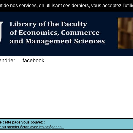
de nos services, en utilisant ces derniers, vous acceptez l'util
مرحبا بكم في الفهرس الإلكتروني ع
endrier
facebook
.
de cette page vous pouvez :
 au premier écran avec les catégories...