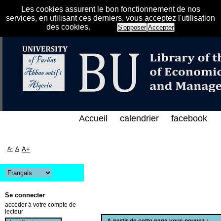
Les cookies assurent le bon fonctionnement de nos
services, en utilisant ces derniers, vous acceptez l'utilisation
des cookies.
S'opposer
Accepter
الفهرس الإلكتروني على الخط المباشر لمكتبة كلية العلو
Accueil
calendrier
facebook
.
A-
A
A+
Se connecter
accéder à votre compte de
lecteur
A partir de cette page vous pouvez :