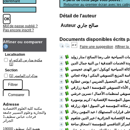
Retourner au premier écran avec les catég
Détail de l'auteur
Auteur صالح جاري
Mot de passe oublié ?
Pas encore inscrit ?
Documents disponibles écrits pa
Affiner ou comparer
Faire une suggestion
Affiner l
Localisation
خدمات السياحية على رضا السائح
/ منار زوايد
مكتبة مدارس الدكتوراه
ة الخدمات الفندقية
/ بن النية جمال الدين
[1]
كالة السياحية كويكول
/ نور الهدى عجيسي
Section
سة المزيج التسويقي البنكي
/ وفاء غجاتي
مذكرات الماستر
[1]
ركية على التحصيل الضريبي
/ يونس عطاوة
 الأداء التسويقي للمؤسسة
/ لامية زرارقي
لتسويقي لمنظمات الأعمال
/ نسرين خرشي
تمويل المؤسسة الإقتصادية
/ كريم بوسويرة
Adresse
از مكانة المؤسسة في السوق
/ فؤاد زرارقة
مكتبة كلية العلوم الاقتصادية
ة على قرارات المستهلك
/ عبد المؤمن رحال
والتجارية وعلوم التسيير جامعة
فرحات عباس سطيف1
 الإقتصادية الجزائرية
/ خير الدين شلغوم
الجزائر
 المركز التنافسي للمؤسسة
/ اسحاق ساحة
19000 هضبة الباز سطيف