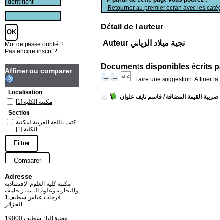
Retourner au premier écran avec les catég
Détail de l'auteur
Auteur نجية ميلاد الزياني
Mot de passe oublié ?
Pas encore inscrit ?
Documents disponibles écrits pa
Affiner ou comparer
Faire une suggestion
Affiner l
Localisation
ضريبة القيمة المضافة
/ قاسم نايف علوان
مكتبة الكلية
[1]
Section
كتب باللغة العربية لمكتبة
الكلية
[1]
Adresse
مكتبة كلية العلوم الاقتصادية
والتجارية وعلوم التسيير جامعة
فرحات عباس سطيف1
الجزائر
19000 هضبة الباز سطيف