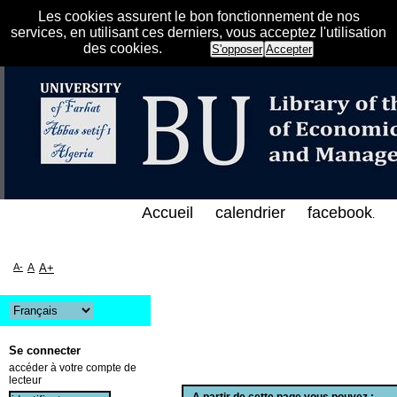
Les cookies assurent le bon fonctionnement de nos
services, en utilisant ces derniers, vous acceptez l'utilisation
des cookies.
S'opposer
Accepter
الفهرس الإلكتروني على الخط المباشر لمكتبة كلية العل
Accueil
calendrier
facebook
.
A-
A
A+
Se connecter
accéder à votre compte de
lecteur
A partir de cette page vous pouvez :