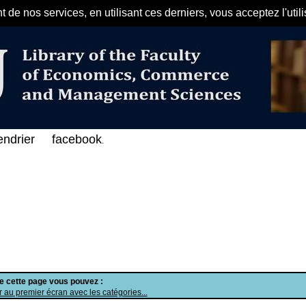
de nos services, en utilisant ces derniers, vous acceptez l'util
مرحبا بكم في الفهرس الإلكتروني ع
endrier
facebook
.
de cette page vous pouvez :
 au premier écran avec les catégories...