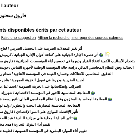
 l'auteur
Auteur فاروق سحنو
s disponibles écrits par cet auteur
Faire une suggestion
Affiner la recherche
Interroger des sources externes
أثر تغير المعدلات الضريبية على التحصيل الضريبي
/ لعاج،
أثر عصرنة الإدارة الجبائية على كفاءة أعوان الإدارة الجبائية
/ كرميش,
تخدام الأساليب الكمية لاتخاذ القرار ودورها في تحسين أداء المؤسسات الجزائرية
/ فاروق س
جة الجبائية وفق النظام المحاسبي المالي دراسة حالة المؤسسة الوطنية لأجهزة القياس
/ جويدة
التدقيق المحاسبي للاهتلاكات وخسارة القيمة في المؤسسة الانتاجية
/ صدام ر
الجباية الضريبية ودورها في تمويل الخزينة العمومية
/ هاجر د
الضرائب وانعكاساتها على الخزينة العمومية
/ اسماعيل د
المعالجة المحاسبية للاجور في المؤسسة الاقتصادية
/ شهرزاد 
المعالجة المحاسبية للمخزون وفق النظام المحاسبي المالي
/ انور يسعد 
المعالجة المحاسبية لمصاريف البحث والتطوير
/ وليد ل
تأثير الإقتصاد الموازي على النمو الإقتصادي
/ فاروق س
تاثير الجباية المحلية على ميزانية البلدية
/ عبد الله
تقييم أداء البنوك التجارية
/ هدى مخ
تقييم أداء الموارد البشرية في المؤسسة العمومية
/ فطيمة ش