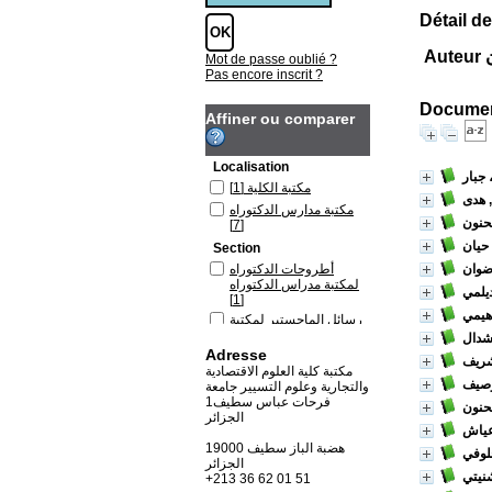
Détail de
ن
Mot de passe oublié ?
Pas encore inscrit ?
Document
Affiner ou comparer
Localisation
 جبار
مكتبة الكلية
[1]
 هدى
مكتبة مدارس الدكتوراه
حنون
[7]
 حيان
Section
ضوان
أطروحات الدكتوراه
لمكتبة مدراس الدكتوراه
يلمي
[1]
هيمي
رسائل الماجستير لمكتبة
الكلية
[1]
شدال
Adresse
رسائل الماجستير لمكتبة
شريف
مدارس الدكتوراه
[1]
مكتبة كلية العلوم الاقتصادية
وصيف
والتجارية وعلوم التسيير جامعة
مذكرات الماستر
[5]
فرحات عباس سطيف1
حنون
الجزائر
 عياش
19000 هضبة الباز سطيف
لوفي
الجزائر
نيتي
+213 36 62 01 51