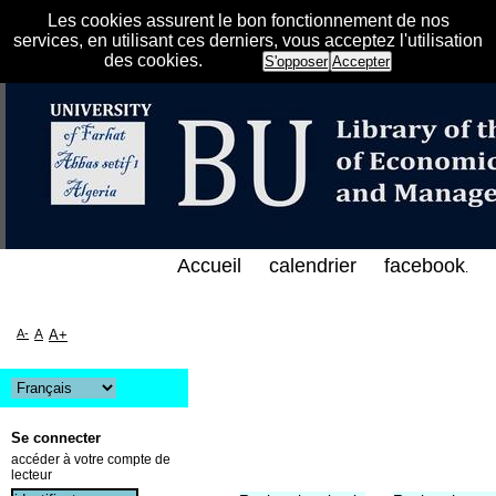
Les cookies assurent le bon fonctionnement de nos
services, en utilisant ces derniers, vous acceptez l'utilisation
des cookies.
S'opposer
Accepter
 الفهرس الإلكتروني على الخط المباشر لمكتبة كلية الع
Accueil
calendrier
facebook
.
A-
A
A+
Se connecter
accéder à votre compte de
lecteur