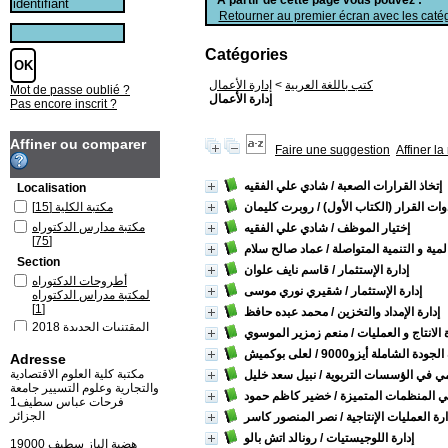
Retourner au premier écran avec les catég
Catégories
كتب باللغة العربية
>
إدارة الأعمال
Mot de passe oublié ?
إدارة الأعمال
Pas encore inscrit ?
Affiner ou comparer
Faire une suggestion
Affiner l
إتخاذ القرارات الصعبة
/ شادي علي الفقيه
Localisation
ات القرار (الكتاب الأول)
/ روبرت كليمان
مكتبة الكلية
[15]
مكتبة مدارس الدكتوراه
إختيار الموظف
/ شادي علي الفقيه
[75]
لمية و التنمية المتواصلة
/ عماد صالح سلام
Section
إدارة الإستثمار
/ قاسم نايف علوان
أطروحات الدكتوراه
إدارة الإستثمار
/ شقيري نوري موسى
لمكتبة مدراس الدكتوراه
[1]
إدارة الإمداد والتخزين
/ محمد عبده حافظ
المقتنيات الجديدة 2018
 الانتاج و العمليات
/ منعم زمزير الموسوي
باللغة العربية لمكتبة
الجودة الشاملة أيزو9000
/ لعلى بوكميش
الكلية
[1]
Adresse
كتب باللغة العربية لمكتبة
مكتبة كلية العلوم الاقتصادية
ديمي في الؤسسات التربوية
/ نبيل سعد خليل
الكلية
[14]
والتجارية وعلوم التسيير جامعة
في المنظمات المتميزة
/ خضير كاظم حمود
فرحات عباس سطيف1
كتب باللغة العربية لمكتبة
الجزائر
ارة العمليات الإنتاجية
/ نصر المنصور كاسر
مدارس الدكتوراه
[75]
إدارة اللوجيستيات
/ رونالد اتش بالو
19000 هضبة الباز سطيف