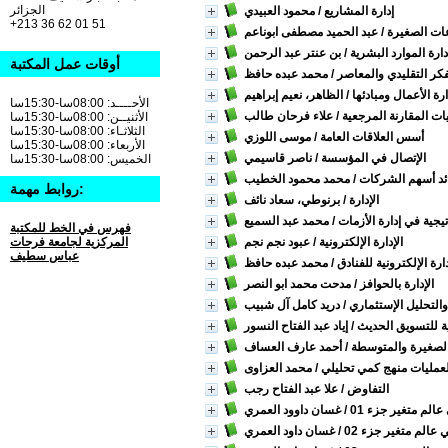
الجزائر
إدارة المشاريع
/ محمود العبيدي
+213 36 62 01 51
ات الصغيرة
/ عبد الحميد مصطفى ابوناعم
دارة الموارد البشرية
/ بن عنتر عبد الرحمن
أوقات عمل المكتبة
لفكر التقليدي والمعاصر
/ محمد عبده حافظ
ة الأعمال ومبادئها
/ الظاهر، نعيم إبراهيم
الأحــــد: 08:00سا-15:30سا
ت المقارنة المرجعية
/ علاء فرحان طالب
الأثنيــن: 08:00سا-15:30سا
الثلاثـاء: 08:00سا-15:30سا
أسس العلاقات العامة
/ موسى اللوزي
الأربعاء: 08:00سا-15:30سا
الإتصال في المؤسسة
/ ناصر قاسيمي
الخميس: 08:00سا-15:30سا
وائد أسهم الشركات
/ محمد محمود الخطيب
روابط مهمة:
الإدارة
/ برنوطي، سعاد نائف
تيجية في إدارة الأزمات
/ محمد عبد السميع
فهرس في الخط للمكتبة
الإدارة الإلكترونية
/ عبود نجم نجم
المركزية لجامعة فرحات
عباس سطيف
دارة الإلكترونية للفنادق
/ محمد عبده حافظ
الإدارة بالحوافز
/ مدحت محمد ابو النصر
والتحليل الإستثماري
/ دريد كامل آل شبيب
ة للتسويق الحديث
/ إياد عبد الفتاح النسور
 الصغيرة والمتوسطة
/ أحمد عارف العساف
 العمليات منهج كمي تحليلي
/ محمد العزاوى
التفاوض
/ علا عبد الفتاح رجب
عالم متغير جزء 01
/ غسان داوود العمري
 عالم متغير جزء 02
/ غسان داود العمري