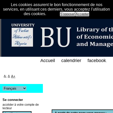
Les cookies assurent le bon fonctionnement de nos
services, en utilisant ces derniers, vous acceptez l'utilisation
des cookies.
S'opposer
Accepter
لفهرس الإلكتروني على الخط المباشر لمكتبة كلية العلو
Accueil
calendrier
facebook
.
A-
A
A+
Se connecter
accéder à votre compte de
lecteur
A partir de cette page vous pouvez :