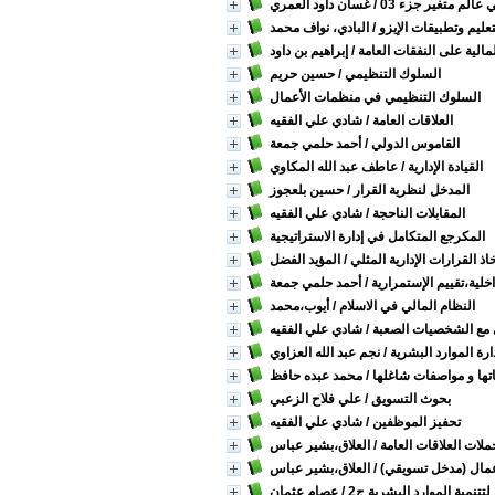
 عالم متغير جزء 03
/ غسان داود العمري
عليم وتطبيقات الإيزو
/ البادي، نواف محمد
لمالية على النفقات العامة
/ إبراهيم بن داود
السلوك التنظيمي
/ حسين حريم
السلوك التنظيمي في منظمات الأعمال
العلاقات العامة
/ شادي علي الفقيه
القاموس الدولي
/ أحمد حلمي جمعة
القيادة الإدارية
/ عاطف عبد الله المكاوي
المدخل لنظرية القرار
/ حسين بلعجوز
المقابلات الناحجة
/ شادي علي الفقيه
المكرجع المتكامل في إدارة الاستراتيجية
ذ القرارات الإدارية المثلي
/ المؤيد الفضل
اخلية،تقييم الإستمرارية
/ أحمد حلمي جمعة
النظام المالي في الاسلام
/ أيوب،محمد
 مع الشخصيات الصعبة
/ شادي علي الفقيه
رة الموارد البشرية
/ نجم عبد الله العزاوي
اتها و مواصفات شاغلها
/ محمد عبده حافظ
بحوث التسويق
/ علي فلاح الزعبي
تحفيز الموظفين
/ شادي علي الفقيه
لات العلاقات العامة
/ العلاق،بشير عباس
عمال (مدخل تسويقي)
/ العلاق،بشير عباس
تتنمية الموارد البشرية ج2
/ عصام عثمان