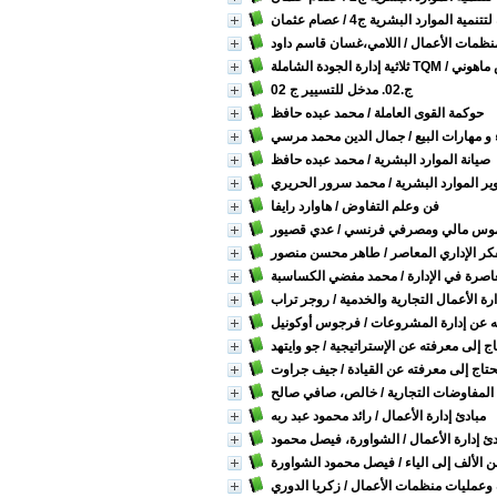
تتنمية الموارد البشرية ج4
/ عصام عثمان
منظمات الأعمال
/ اللامي،غسان قاسم داود
 ماهوني
ثلاثية إدارة الجودة الشاملة TQM
ج.02. مدخل للتسيير ج 02
حوكمة القوى العاملة
/ محمد عبده حافظ
و مهارات البيع
/ جمال الدين محمد مرسي
صيانة الموارد البشرية
/ محمد عبده حافظ
ر الموارد البشرية
/ محمد سرور الحريري
فن وعلم التفاوض
/ هاوارد رايفا
وس مالي ومصرفي فرنسي
/ عدي قصيور
كر الإداري المعاصر
/ طاهر محسن منصور
اصرة في الإدارة
/ محمد مفضي الكساسبة
رة الأعمال التجارية والخدمية
/ روجر تراب
ه عن إدارة المشروعات
/ فرجوس أوكونيل
اج إلى معرفته عن الإستراتيجية
/ جو وايتهد
حتاج إلى معرفته عن القيادة
/ جيف جراوت
 المفاوضات التجارية
/ خالص، صافي صالح
مبادئ إدارة الأعمال
/ رائد محمود عبد ربه
ئ إدارة الأعمال
/ الشواورة، فيصل محمود
ن الألف إلى الياء
/ فيصل محمود الشواورة
ف وعمليات منظمات الأعمال
/ زكريا الدوري